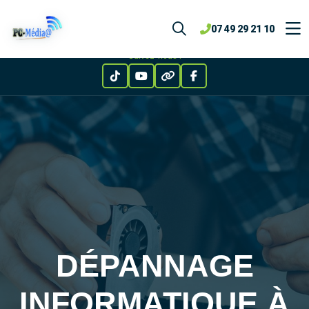
1 bis rue des Pinsons, Notre-Dame-de-Sanilhac
07 49 29 21 10
07 49 29 21 10
pcmedia24@gmail.com
Lun-Ven 9h-18h · Sam 9h-12h
Suivez-nous :
DÉPANNAGE
INFORMATIQUE À